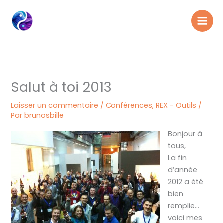
Aller
au
contenu
Salut à toi 2013
Laisser un commentaire
/
Conférences
,
REX - Outils
/
Par
brunosbille
Bonjour à
tous,
La fin
d’année
2012 a été
bien
remplie…
voici mes