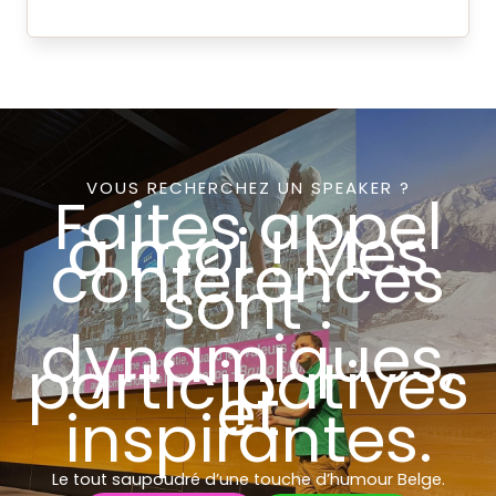
VOUS RECHERCHEZ UN SPEAKER ?
Faites appel
à moi ! Mes
conférences
sont :
dynamiques,
participatives
et
inspirantes.
Le tout saupoudré d’une touche d’humour Belge.