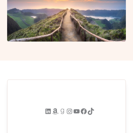
LinkedIn
Amazon
Goodreads
Instagram
YouTube
Facebook
TikTok