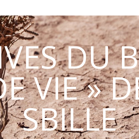
IVES DU B
E VIE » 
SBILLE