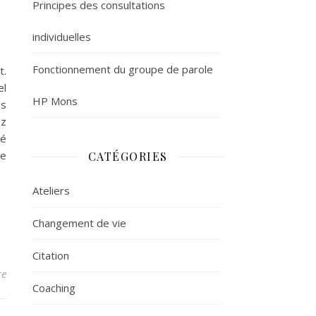
Principes des consultations
individuelles
Fonctionnement du groupe de parole
t.
el
HP Mons
es
ez
té
ne
CATÉGORIES
Ateliers
Changement de vie
Citation
re
Coaching