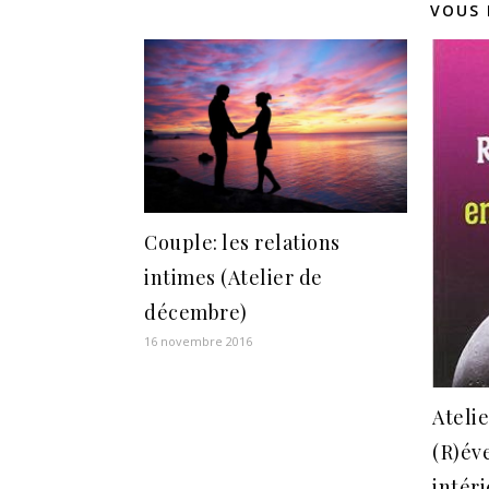
VOUS 
Couple: les relations
intimes (Atelier de
décembre)
16 novembre 2016
Atelie
(R)év
intér