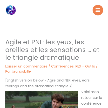
Aller
au
contenu
Agile et PNL: les yeux, les
oreilles et les sensations … et
le triangle dramatique
Laisser un commentaire
/
Conférences
,
REX - Outils
/
Par
brunosbille
[English version below « Agile and NLP: eyes, ears,
feelings and the dramatical triangle »]
Voici mon
retour sur la
conférence