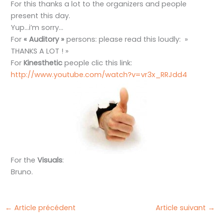
For this thanks a lot to the organizers and people
present this day.
Yup…i’m sorry…
For
« Auditory »
persons: please read this loudly: »
THANKS A LOT ! »
For
Kinesthetic
people clic this link:
http://www.youtube.com/watch?v=vr3x_RRJdd4
For the
Visuals
:
Bruno.
←
Article précédent
Article suivant
→