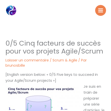
Aller
au
contenu
0/5 Cinq facteurs de succès
pour vos projets Agile/Scrum
Laisser un commentaire
/
Scrum & Agile
/ Par
brunosbille
[English version below: « 0/5 Five keys to succeed in
your Agile/Scrum projects »]
Je suis en
train de
préparer
une série
d’articles. le